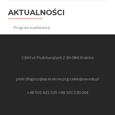
AKTUALNOŚCI
Program konferencji
CBM ul. Podchorążych 2 30-084 Kraków
piotr.dlugosz@up.krakow.pl
g.calek@uw.edu.pl
+48 501 422 535 +48 501 230 044